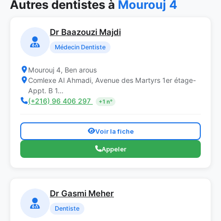
Autres dentistes à
Mourouj 4
Dr Baazouzi Majdi
Médecin Dentiste
Mourouj 4, Ben arous
Comlexe Al Ahmadi, Avenue des Martyrs 1er étage-
Appt. B 1…
(+216) 96 406 297
+1 n°
Voir la fiche
Appeler
Dr Gasmi Meher
Dentiste