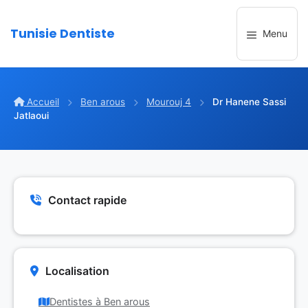
Aller
au
Tunisie Dentiste
Menu
contenu
Accueil
Ben arous
Mourouj 4
Dr Hanene Sassi
Jatlaoui
Contact rapide
Localisation
Dentistes à Ben arous