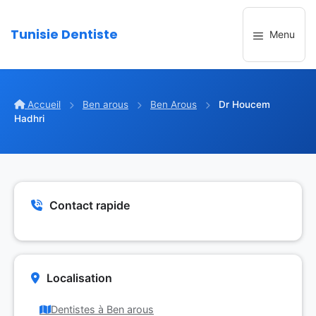
Aller
au
Tunisie Dentiste
Menu
contenu
Accueil
Ben arous
Ben Arous
Dr Houcem
Hadhri
Contact rapide
Localisation
Dentistes à Ben arous