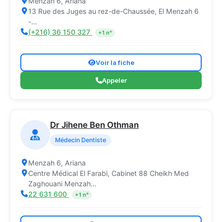
Menzah 6, Ariana
13 Rue des Juges au rez-de-Chaussée, El Menzah 6
-…
(+216) 36 150 327
+1 n°
Voir la fiche
Appeler
Dr Jihene Ben Othman
Médecin Dentiste
Menzah 6, Ariana
Centre Médical El Farabi, Cabinet 88 Cheikh Med
Zaghouani Menzah…
22 631 600
+1 n°