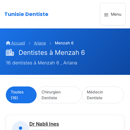
Aller
au
Tunisie Dentiste
Menu
contenu
Accueil
Ariana
Menzah 6
Dentistes à Menzah 6
16 dentistes à Menzah 6 , Ariana
Toutes
Chirurgien
Médecin
(16)
Dentiste
Dentiste
Dr Nabli Ines