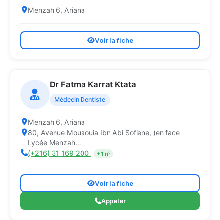
Menzah 6, Ariana
Voir la fiche
Dr Fatma Karrat Ktata
Médecin Dentiste
Menzah 6, Ariana
80, Avenue Mouaouia Ibn Abi Sofiene, (en face
Lycée Menzah…
(+216) 31 169 200
+1 n°
Voir la fiche
Appeler